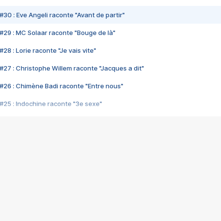
#30 : Eve Angeli raconte "Avant de partir"
#29 : MC Solaar raconte "Bouge de là"
28 : Lorie raconte "Je vais vite"
#27 : Christophe Willem raconte "Jacques a dit"
#26 : Chimène Badi raconte "Entre nous"
#25 : Indochine raconte "3e sexe"
#24 : Zaho raconte "C'est chelou"
#23 : Patrick Bruel raconte "Au café des délices"
#22 : Kyo raconte "Le chemin"
#21 : Nolwenn Leroy raconte "Cassé"
#20 : Patrick Hernandez raconte "Born to be alive"
#19 : Lorie raconte "Près de moi"