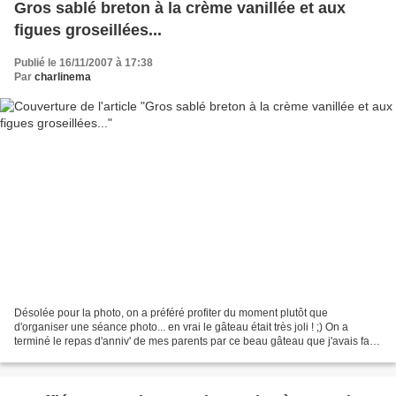
Gros sablé breton à la crème vanillée et aux
figues groseillées...
Publié le 16/11/2007 à 17:38
Par
charlinema
Désolée pour la photo, on a préféré profiter du moment plutôt que
d'organiser une séance photo... en vrai le gâteau était très joli ! ;) On a
terminé le repas d'anniv' de mes parents par ce beau gâteau que j'avais fait
la veille. Mais je pense que c'est...