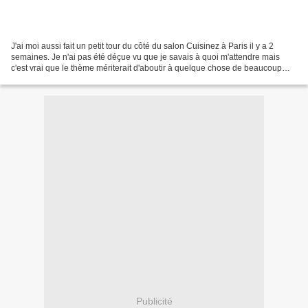
J'ai moi aussi fait un petit tour du côté du salon Cuisinez à Paris il y a 2
semaines. Je n'ai pas été déçue vu que je savais à quoi m'attendre mais
c'est vrai que le thème mériterait d'aboutir à quelque chose de beaucoup
mieux (et plus grand). Avec ma...
Publicité