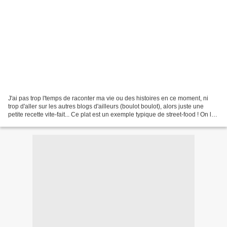
J'ai pas trop l'temps de raconter ma vie ou des histoires en ce moment, ni
trop d'aller sur les autres blogs d'ailleurs (boulot boulot), alors juste une
petite recette vite-fait... Ce plat est un exemple typique de street-food ! On le
trouve un peu partout...