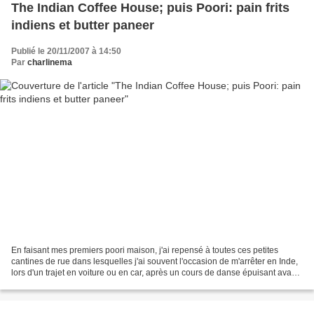
The Indian Coffee House; puis Poori: pain frits
indiens et butter paneer
Publié le 20/11/2007 à 14:50
Par
charlinema
En faisant mes premiers poori maison, j'ai repensé à toutes ces petites
cantines de rue dans lesquelles j'ai souvent l'occasion de m'arrêter en Inde,
lors d'un trajet en voiture ou en car, après un cours de danse épuisant avant
de prendre le bus, ou bien...