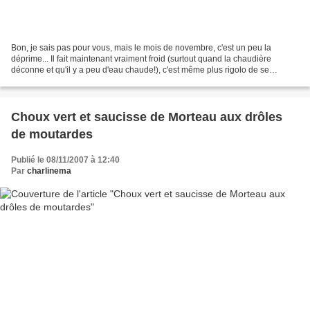
Bon, je sais pas pour vous, mais le mois de novembre, c'est un peu la
déprime... Il fait maintenant vraiment froid (surtout quand la chaudière
déconne et qu'il y a peu d'eau chaude!), c'est même plus rigolo de se
ballader en forêt parce ça y est, les...
Choux vert et saucisse de Morteau aux drôles
de moutardes
Publié le 08/11/2007 à 12:40
Par
charlinema