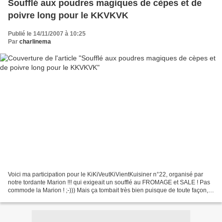
Soufflé aux poudres magiques de cèpes et de
poivre long pour le KKVKVK
Publié le 14/11/2007 à 10:25
Par
charlinema
Voici ma participation pour le KiKiVeutKiVientKuisiner n°22, organisé par
notre tordante Marion !!! qui exigeait un soufflé au FROMAGE et SALE ! Pas
commode la Marion ! ;-))) Mais ça tombait très bien puisque de toute façon,
je venais juste de repérer...