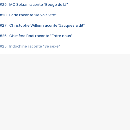
#29 : MC Solaar raconte "Bouge de là"
28 : Lorie raconte "Je vais vite"
#27 : Christophe Willem raconte "Jacques a dit"
#26 : Chimène Badi raconte "Entre nous"
#25 : Indochine raconte "3e sexe"
#24 : Zaho raconte "C'est chelou"
#23 : Patrick Bruel raconte "Au café des délices"
#22 : Kyo raconte "Le chemin"
#21 : Nolwenn Leroy raconte "Cassé"
#20 : Patrick Hernandez raconte "Born to be alive"
#19 : Lorie raconte "Près de moi"
#18 : Michael Jones raconte "A nos actes manqués" (avec Jean-Jacque
#17 : Khaled raconte "Aïcha"