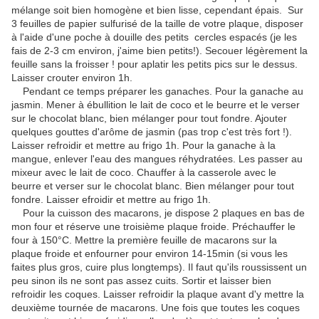
mélange soit bien homogène et bien lisse, cependant épais. Sur
3 feuilles de papier sulfurisé de la taille de votre plaque, disposer
à l'aide d'une poche à douille des petits cercles espacés (je les
fais de 2-3 cm environ, j'aime bien petits!). Secouer légèrement la
feuille sans la froisser ! pour aplatir les petits pics sur le dessus.
Laisser crouter environ 1h.
Pendant ce temps préparer les ganaches. Pour la ganache au
jasmin. Mener à ébullition le lait de coco et le beurre et le verser
sur le chocolat blanc, bien mélanger pour tout fondre. Ajouter
quelques gouttes d'arôme de jasmin (pas trop c'est très fort !).
Laisser refroidir et mettre au frigo 1h. Pour la ganache à la
mangue, enlever l'eau des mangues réhydratées. Les passer au
mixeur avec le lait de coco. Chauffer à la casserole avec le
beurre et verser sur le chocolat blanc. Bien mélanger pour tout
fondre. Laisser efroidir et mettre au frigo 1h.
Pour la cuisson des macarons, je dispose 2 plaques en bas de
mon four et réserve une troisième plaque froide. Préchauffer le
four à 150°C. Mettre la première feuille de macarons sur la
plaque froide et enfourner pour environ 14-15min (si vous les
faites plus gros, cuire plus longtemps). Il faut qu'ils roussissent un
peu sinon ils ne sont pas assez cuits. Sortir et laisser bien
refroidir les coques. Laisser refroidir la plaque avant d'y mettre la
deuxième tournée de macarons. Une fois que toutes les coques