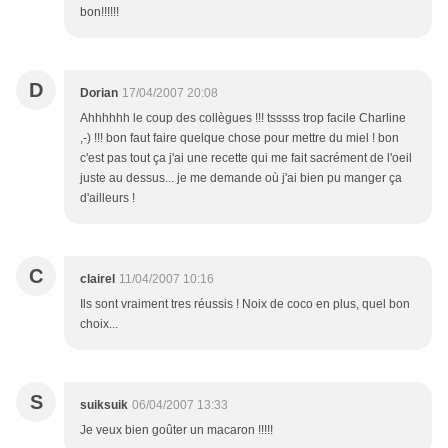
bon!!!!!!
D
Dorian
17/04/2007 20:08
Ahhhhhh le coup des collègues !!! tsssss trop facile Charline
,-) !!! bon faut faire quelque chose pour mettre du miel ! bon
c'est pas tout ça j'ai une recette qui me fait sacrément de l'oeil
juste au dessus... je me demande où j'ai bien pu manger ça
d'ailleurs !
C
clairel
11/04/2007 10:16
Ils sont vraiment tres réussis ! Noix de coco en plus, quel bon
choix...
S
suiksuik
06/04/2007 13:33
Je veux bien goûter un macaron !!!!!