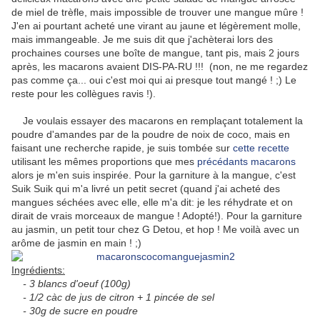
de miel de trèfle, mais impossible de trouver une mangue mûre !
J'en ai pourtant acheté une virant au jaune et légèrement molle,
mais immangeable. Je me suis dit que j'achèterai lors des
prochaines courses une boîte de mangue, tant pis, mais 2 jours
après, les macarons avaient DIS-PA-RU !!! (non, ne me regardez
pas comme ça... oui c'est moi qui ai presque tout mangé ! ;) Le
reste pour les collègues ravis !).
Je voulais essayer des macarons en remplaçant totalement la
poudre d'amandes par de la poudre de noix de coco, mais en
faisant une recherche rapide, je suis tombée sur
cette recette
utilisant les mêmes proportions que mes
précédants
macarons
alors je m'en suis inspirée. Pour la garniture à la mangue, c'est
Suik Suik qui m'a livré un petit secret (quand j'ai acheté des
mangues séchées avec elle, elle m'a dit: je les réhydrate et on
dirait de vrais morceaux de mangue ! Adopté!). Pour la garniture
au jasmin, un petit tour chez G Detou, et hop ! Me voilà avec un
arôme de jasmin en main ! ;)
Ingrédients:
- 3 blancs d'oeuf (100g)
- 1/2 càc de jus de citron + 1 pincée de sel
- 30g de sucre en poudre