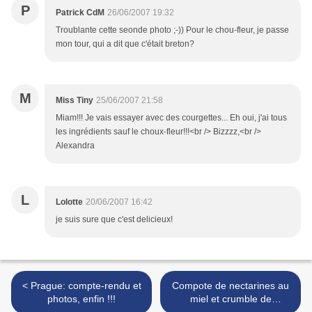
P
Patrick CdM
26/06/2007 19:32
Troublante cette seonde photo ;-)) Pour le chou-fleur, je passe
mon tour, qui a dit que c'était breton?
M
Miss Tiny
25/06/2007 21:58
Miam!!! Je vais essayer avec des courgettes... Eh oui, j'ai tous
les ingrédients sauf le choux-fleur!!!<br /> Bizzzz,<br />
Alexandra
L
Lolotte
20/06/2007 16:42
je suis sure que c'est delicieux!
< Prague: compte-rendu et
Compote de nectarines au
photos, enfin !!!
miel et crumble de