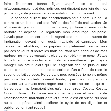
faire finalement bonne figure auprès de ceux qui
m’accompagnaient et des individus qui dînaient non loin de moi,
je m’efforçai de poursuivre la dégustation de mon dessert.
La seconde cuillère me décontenança tout autant. Un peu à
contre cœur, je poussai des "ah" et des "oh" de satisfaction. Je
n’assumais pas de manger ma sœur, je trouvais mon geste
barbare et déplacé. Je regardais mon entourage, coupable.
J’avais peur de croiser dans le regard des uns et des autres de
l’indignation devant mon geste fratricide et cannibale. Mon
cerveau en ébullition, mes papilles complètement désorientées
par ces saveurs si nouvelles mais pourtant bien connues de mes
narines, ne me permettaient plus de contrôler mes sens. J’étais
la victime d’une soudaine et violente synesthésie : je croyais
manger ma sœur, alors qu’il ne s’agissait rien de plus qu’une
coupe contenant deux boules de sorbets, l’un à l’eau de rose, le
second au lait de coco. Perdu dans mes pensées, je ne vis même
pas que les sorbets avaient fondu, que mes compagnons
s’étaient fait la malle sans régler leur part de l’adition, et qu’ils –
les sorbets – ne formaient plus qu’un seul sirop. Coco… Rose…
Coco… Rose… J’achevai ma coupe, je payai et m’enfuis de
l’établissement, marchant à travers Paris, d’est en ouest, du nord
au sud, espérant ainsi accélérer le cycle de ma digestion et
oublier ce terrifiant repas !