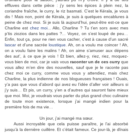
effluves dans cette pièce : j’y sens les épices à plein nez, la
coriandre fraîche, le curry, le riz basmati. C’est le Kérala, je vous
dis ! Mais non, point de Kérala, je suis à quelques encablures à
peine de chez moi. Si je suis là aujourd’hui, peut-être est-ce que
Charline est
chez moi
... Allo, Charline ? Tu t’en sors avec mes
p’tis ziozios dans les pattes ?... Voyez, on s’est loupé de peu…
Enfin, tout ça, pour ne rien vous cacher, c’est à cause d’un sacré
lascar
et d’une sacrée
loustique
. Ah, on a voulu me coincer ! Ah,
on a voulu faire les malins ! Ah, on aime s’amuser aux dépens
des aut’, à ce que je vois ! Et bien, allez-y, riez, riez, moquez-
vous bien de moi, car je vais vous
raconter un de ces curry
que
vous allez m’en dire des nouvelles, sauf que je le raconte pas
chez moi ce curry, comme vous vous y attendiez, mais chez
Charline, la plus indienne de nos blogueuses françaises ! Ouais,
y’a pas que vous d’abord qui avez eu l’idée d’aller voir ailleurs si
j’y suis… Et pis, un curry, y’en a d’autres qui sauront faire mieux
que moi. Moi, je voudrais vous parler du plus grand choc culinaire
de toute mon existence, lorsque j’ai mangé indien pour la
première fois de ma vie…
Un jour, j’ai mangé ma sœur.
Aussi incroyable que cela puisse paraître, je l’ai absorbé
jusqu’à la dernière cuillère. Et c’était fameux. Ce jour-là, je dînais