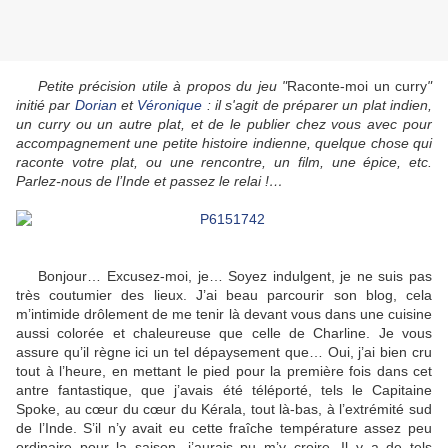
Petite précision utile à propos du jeu "
Raconte-moi un curry
"
initié par
Dorian
et
Véronique
: il s'agit de préparer un plat indien,
un curry ou un autre plat, et de le publier chez vous avec pour
accompagnement une petite histoire indienne, quelque chose qui
raconte votre plat, ou une rencontre, un film, une épice, etc.
Parlez-nous de l’Inde et passez le relai !…
Bonjour… Excusez-moi, je… Soyez indulgent, je ne suis pas
très coutumier des lieux. J’ai beau parcourir son blog, cela
m’intimide drôlement de me tenir là devant vous dans une cuisine
aussi colorée et chaleureuse que celle de Charline. Je vous
assure qu’il règne ici un tel dépaysement que… Oui, j’ai bien cru
tout à l’heure, en mettant le pied pour la première fois dans cet
antre fantastique, que j’avais été téléporté, tels le Capitaine
Spoke, au cœur du cœur du Kérala, tout là-bas, à l’extrémité sud
de l’Inde. S’il n’y avait eu cette fraîche température assez peu
ordinaire pour la saison, j’aurais pu m’y croire. Il y a de tels