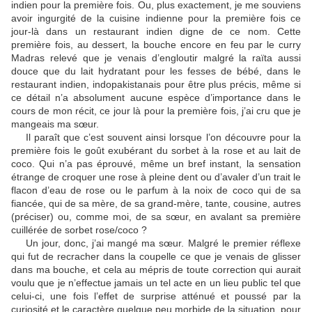
indien pour la première fois. Ou, plus exactement, je me souviens
avoir ingurgité de la cuisine indienne pour la première fois ce
jour-là dans un restaurant indien digne de ce nom. Cette
première fois, au dessert, la bouche encore en feu par le curry
Madras relevé que je venais d’engloutir malgré la raïta aussi
douce que du lait hydratant pour les fesses de bébé, dans le
restaurant indien, indopakistanais pour être plus précis, même si
ce détail n’a absolument aucune espèce d’importance dans le
cours de mon récit, ce jour là pour la première fois, j’ai cru que je
mangeais ma sœur.
Il paraît que c’est souvent ainsi lorsque l’on découvre pour la
première fois le goût exubérant du sorbet à la rose et au lait de
coco. Qui n’a pas éprouvé, même un bref instant, la sensation
étrange de croquer une rose à pleine dent ou d’avaler d’un trait le
flacon d’eau de rose ou le parfum à la noix de coco qui de sa
fiancée, qui de sa mère, de sa grand-mère, tante, cousine, autres
(préciser) ou, comme moi, de sa sœur, en avalant sa première
cuillérée de sorbet rose/coco ?
Un jour, donc, j’ai mangé ma sœur. Malgré le premier réflexe
qui fut de recracher dans la coupelle ce que je venais de glisser
dans ma bouche, et cela au mépris de toute correction qui aurait
voulu que je n’effectue jamais un tel acte en un lieu public tel que
celui-ci, une fois l’effet de surprise atténué et poussé par la
curiosité et le caractère quelque peu morbide de la situation, pour