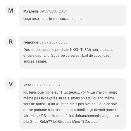
M
Mirabelle
09/07/2007 20:34
coco rose, mais je vais succomber moi...
R
rémonde
09/07/2007 00:56
Des sorbets pour le prochain KKKK Tit ! Ah non, tu serais
encore gagnant ! Superbe ce sorbet. Lait de coco rosé :
succès assuré.
V
Véro
08/07/2007 20:24
lol, bien joué monsieur Ti Zozieau... <br /> En vrai on l'avait
même pas fait exprès, tu sais! (mais on était quand même
fiers de nous! ;-))<br /> Je ne crois pas avoir qui que ce soit
qui se parfume à la rose dans ma famille, ça devrait pouvoir le
faire!<br /> PS: et ils sont où, les déhanchements langoureux
à la Shah Rukh?? lol Bisous à Mme Ti Zozieau!