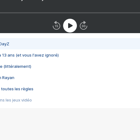
 DayZ
 a 13 ans (et vous l'avez ignoré)
e (littéralement)
im Rayan
 toutes les règles
s les jeux vidéo
us choquant de Rockstar ? - Le scandale BULLY
e plus moche de Steam
du RÊVE tourne au CAUCHEMAR