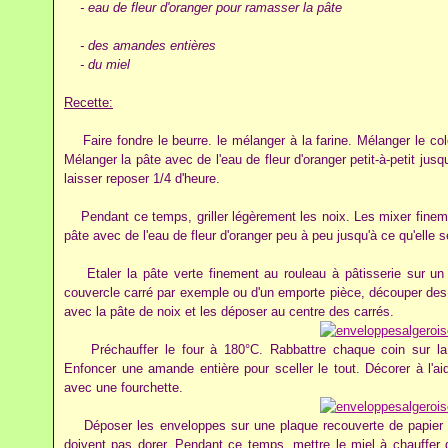
- eau de fleur d'oranger pour ramasser la pâte
- des amandes entières
- du miel
Recette:
Faire fondre le beurre. le mélanger à la farine. Mélanger le colo
Mélanger la pâte avec de l'eau de fleur d'oranger petit-à-petit jusq
laisser reposer 1/4 d'heure.
Pendant ce temps, griller légèrement les noix. Les mixer finement
pâte avec de l'eau de fleur d'oranger peu à peu jusqu'à ce qu'elle s
Etaler la pâte verte finement au rouleau à pâtisserie sur un pl
couvercle carré par exemple ou d'un emporte pièce, découper des 
avec la pâte de noix et les déposer au centre des carrés.
Préchauffer le four à 180°C. Rabbattre chaque coin sur la 
Enfoncer une amande entière pour sceller le tout. Décorer à l'ai
avec une fourchette.
Déposer les enveloppes sur une plaque recouverte de papier su
doivent pas dorer. Pendant ce temps, mettre le miel à chauffer d