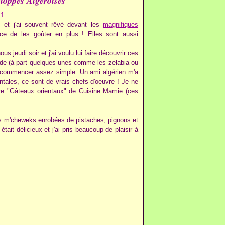
loppes Algéroises
 et j'ai souvent rêvé devant les
magnifiques
nce de les goûter en plus ! Elles sont aussi
jeudi soir et j'ai voulu lui faire découvrir ces
Inde (à part quelques unes comme les zelabia ou
ulu commencer assez simple. Un ami algérien m'a
entales, ce sont de vrais chefs-d'oeuvre ! Je ne
vre "Gâteaux orientaux" de Cuisine Mamie (ces
es m'cheweks enrobées de pistaches, pignons et
ait délicieux et j'ai pris beaucoup de plaisir à