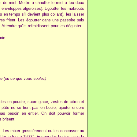
as de miel. Mettre à chauffer le miel à feu doux
es enveloppes algéroises). Egoutter les makrouts
s en temps s'il devient plus collant), les laisser
es frient. Les égoutter dans une passoire puis
ttendre qu'ils refroidissent pour les déguster.
mie:
e (ou ce que vous voulez)
 en poudre, sucre glace, zestes de citron et
la pâte ne se tient pas en boule, ajouter encore
 pas besoin en entier. On doit pouvoir former
 brisent.
. Les mixer grossièrement ou les concasser au
ffer le four à 180°C. Former des boules avec la