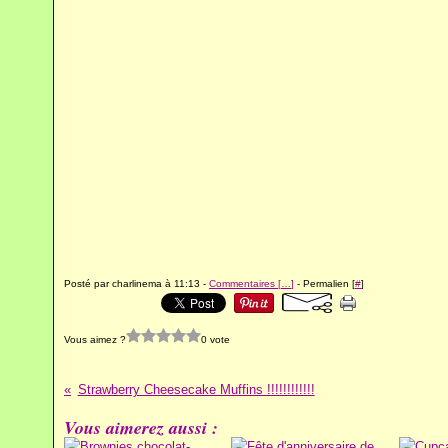
Posté par charlinema à 11:13 -
Commentaires [
…
]
- Permalien [
#
]
Vous aimez ?
0 vote
Strawberry Cheesecake Muffins !!!!!!!!!!!!
Vous aimerez aussi :