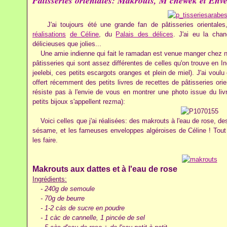
Pâtisseries orientales: Makrouts, M'chewek et Enve
J'ai toujours été une grande fan de pâtisseries orientales,
réalisations
de Céline
, du
Palais des délices
. J'ai eu la cha
délicieuses que jolies...
Une amie indienne qui fait le ramadan est venue manger chez nous 
pâtisseries qui sont assez différentes de celles qu'on trouve en 
jeelebi, ces petits escargots oranges et plein de miel). J'ai vo
offert récemment des petits livres de recettes de pâtisseries ori
résiste pas à l'envie de vous en montrer une photo issue du li
petits bijoux s'appellent rezma):
Voici celles que j'ai réalisées: des makrouts à l'eau de rose, d
sésame, et les fameuses enveloppes algéroises de Céline ! Tout ét
les faire.
Makrouts aux dattes et à l'eau de rose
Ingrédients:
- 240g de semoule
- 70g de beurre
- 1-2 càs de sucre en poudre
- 1 càc de cannelle, 1 pincée de sel