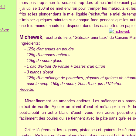
mais pas trop sinon ils seraient trop durs et ne s'imbiberaient p
!!!
(j'ai utilisé 150ml de miel environ pour tremper les makrouts et l
frits et les plonger dans le miel liquide (réchauffer le miel de temp
s'imbiber quelques minutes sur chaque face pendant que les autr
une fois moins chauds les disposer dans des caissettes en papier. A
hèvre
M'chewek
, recette du livre, "Gâteaux orientaux" de Cuisine Ma
Ingrédients:
- 125g d'amandes en poudre
- 125g d'amandes entières
- 125g de sucre glace
- 1 càc d'extrait de vanille + zestes d'un citron
- 3 blancs d'oeuf
- 125g d'un mélange de pistaches, pignons et graines de sésam
- pour le sirop: 150g de sucre, 20cl d'eau, jus d'1/2citron
Recette:
Mixer finement les amandes entières. Les mélanger aux amandes
extrait de vanille. Ajouter un bland d'oeuf et mélanger bien. Si 
petit-à-petit un autre blanc d'oeuf, vous n'en aurez peut-être
facilement des boules qui se tiennent avec la pâte sans qu'elles se
Griller lègèrement les pignons, pistaches et graines de sésame
mortier. Prélever un 3ème blanc d'oeuf dans un petit bol. Préchau