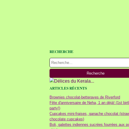
RECHERCHE
ARTICLES RÉCENTS
Brownies chocolat-betteraves de Riverford
Fête d'anniversaire de Neha, 1 an déjà! (1st bir
party!)
Cupcakes mini-fraises, ganache chocolat (stra
chocolate cupcakes)
Boli, galettes indiennes sucrées fourrées aux p