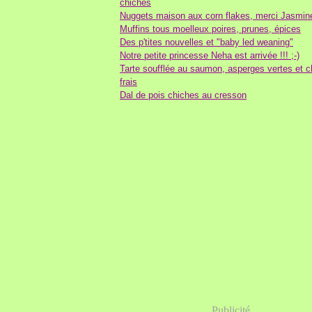
chiches
Nuggets maison aux corn flakes, merci Jasmine
Muffins tous moelleux poires, prunes, épices
Des p'tites nouvelles et "baby led weaning"
Notre petite princesse Neha est arrivée !!! ;-)
Tarte soufflée au saumon, asperges vertes et c
frais
Dal de pois chiches au cresson
Publicité