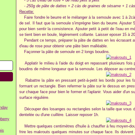
- 5 càs d'eau de rose + de l'eau petit à petit
- 250g de pâte de dattes + 2 càs de graines de sésame + 1 càs
Recette:
Faire fondre le beurre et le mélanger à la semoule avec 1 à 2càs
de sel. Il faut que la semoule s'imprègne bien du beurre. Ajouter
pour bien sentir la consistence. Ajouter petit à petit de l'eau en 
se tient bien en boule, légèrement collante. Laisser eposer 15 à 2
Pendant ce temps, préparer la pâte de dattes en les écrasant a
d'eau de rose pour obtenir une pâte bien malléable.
Façonner la pâte de semoule en 2 longs boudins.
Applatir le milieu à l'aide du doigt en repassant plusieurs fois p
boudins de même longueur que la semoule. Les déposer au centr
Rabattre la pâte en pressant petit-à-petit les bords pour les fa
formant un rectangle. Bien refermer la pâte sur le dessus en pres
sur chaque face pour bien le former et l'aplanir. Vous aider d'un
surface régulière.
thday
Découper des losanges ou rectangles selon la taille que vous dés
dentelée ou d'une cuillère. Laisser reposer 1h.
wberry
Mettre quelques centimètres d'huile à chauffer à feu moyen-doux
ois
frire les makrouts quelques minutes sur chaque face. Ils doivent