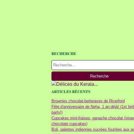
RECHERCHE
ARTICLES RÉCENTS
Brownies chocolat-betteraves de Riverford
Fête d'anniversaire de Neha, 1 an déjà! (1st bir
party!)
Cupcakes mini-fraises, ganache chocolat (stra
chocolate cupcakes)
Boli, galettes indiennes sucrées fourrées aux p