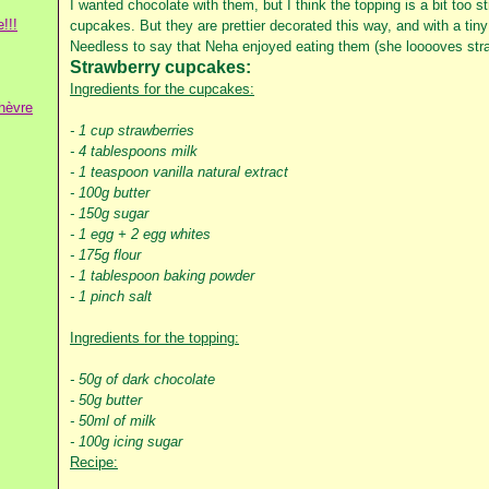
I wanted chocolate with them, but I think the topping is a bit too st
!!!
cupcakes. But they are prettier decorated this way, and with a tiny
Needless to say that Neha enjoyed eating them (she looooves straw
Strawberry cupcakes:
Ingredients for the cupcakes:
hèvre
- 1 cup strawberries
- 4 tablespoons milk
- 1 teaspoon vanilla natural extract
- 100g butter
- 150g sugar
- 1 egg + 2 egg whites
- 175g flour
- 1 tablespoon baking powder
- 1 pinch salt
Ingredients for the topping:
- 50g of dark chocolate
- 50g butter
- 50ml of milk
- 100g icing sugar
Recipe: