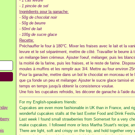
- 1 càs levure
- 1 pincée de sel
Ingrédients pour la ganache:
- 50g de chocolat noir
- 50g de beurre
- 50ml de lait
- 100g de sucre glace
Recette:
Préchauffer le four à 180°C. Mixer les fraises avec le lait et la van
levure et le sel séparément, mettre de côté. Travailler le beurre à
un mélange bien crémeux. Ajouter l'oeuf, mélanger, puis les blanc
la moitié de la farine, puis les fraises, et le reste de farine. Disp
moules à muffins et les remplir aux 3/4. Mettre au four environ 25
Pour la ganache, mettre dans un bol le chocolat en morceau et le be
que ça fonde un peu et mélanger. Ajouter le sucre glace tamisé et
temps en temps jusqu'à obtenir la consistence voulue.
Une fois les cupcakes refroidis, les décorer de ganache à l'aide du
For my English-speakers friends:
thday
Cupcakes are even more fashionable in UK than in France, and rig
wonderful cupcakes stalls at the last Exeter Food and Drink Festiva
wberry
Last week I found small strawberries from Somerset for a very chea
make cupcakes. I followed more or less Martha Stuart's recipe, and
ois
There are light, soft and crispy on the top, and hold together very w