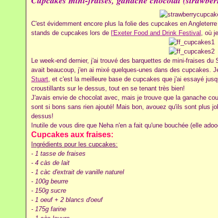
Cupcakes mini-fraises, ganache chocolat (strawber
C'est évidemment encore plus la folie des cupcakes en Angleterre q
stands de cupcakes lors de
l'Exeter Food and Drink Festival
, où j
Le week-end dernier, j'ai trouvé des barquettes de mini-fraises d
avait beaucoup, j'en ai mixé quelques-unes dans des cupcakes. J
Stuart
, et c'est la meilleure base de cupcakes que j'ai essayé jusq
croustillants sur le dessus, tout en se tenant très bien!
J'avais envie de chocolat avec, mais je trouve que la ganache cou
sont si bons sans rien ajouté! Mais bon, avouez qu'ils sont plus jo
dessus!
Inutile de vous dire que Neha n'en a fait qu'une bouchée (elle adooo
Cupcakes aux fraises:
Ingrédients pour les cupcakes:
- 1 tasse de fraises
- 4 càs de lait
- 1 càc d'extrait de vanille naturel
- 100g beurre
- 150g sucre
- 1 oeuf + 2 blancs d'oeuf
- 175g farine