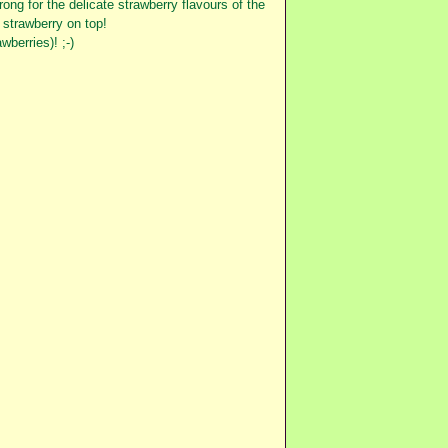
rong for the delicate strawberry flavours of the
 strawberry on top!
berries)! ;-)