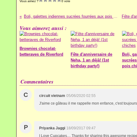
Vous aimez ?
0 vote
Boli, galettes indiennes sucrées fourrées aux pois chiches
Vous aimerez aussi :
Brownies chocolat-
betteraves de Riverford
Fête d'anniversaire de
Boli, ga
Neha, 1 an déjà! (1st
sucrées
birthday party!)
pois ch
Commentaires
C
circuit vietnam
05/06/2020 02:55
J'aime ce gâteau il me rappelle mon enfance, c'est toujours 
P
Priyanka Jaggi
18/09/2017 09:47
I Love Cupcakes.... Thanks for sharing this awesome recipes.