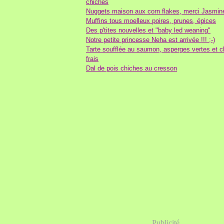
chiches
Nuggets maison aux corn flakes, merci Jasmine
Muffins tous moelleux poires, prunes, épices
Des p'tites nouvelles et "baby led weaning"
Notre petite princesse Neha est arrivée !!! ;-)
Tarte soufflée au saumon, asperges vertes et c
frais
Dal de pois chiches au cresson
Publicité