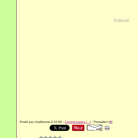
Publicité
Posté par charlinema à 10:00 -
Commentaires [
…
]
- Permalien [
#
]