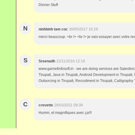
Dinner Stuff
N
ninhbinh tam coc
30/05/2017 16:29
merci beaucoup. <br /> <br /> je vais essayer avec votre rece
S
Sreenadh
22/11/2016 12:19
www.garnetinfosoft.in - we are doing services are Salesforc
Tirupati, Java in Tirupati, Android Development in Tirupati, 
Outsorcing in Tirupati, Recruitment in Tirupati, Calligraphy 
C
crevette
26/03/2011 09:39
Humm, et magnifiques avec ça!!!