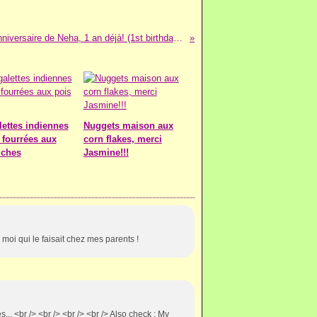
Fête d'anniversaire de Neha, 1 an déjà! (1st birthday party!)
lettes indiennes
Nuggets maison aux
 fourrées aux
corn flakes, merci
iches
Jasmine!!!
moi qui le faisait chez mes parents !
.. <br /> <br /> <br /> <br /> Also check : My