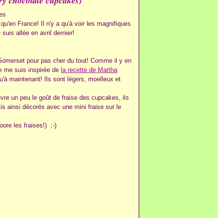
ry chocolate cupcakes)
u'en France! Il n'y a qu'à voir les magnifiques
e suis allée en avril dernier!
u Somerset pour pas cher du tout! Comme il y en
e me suis inspirée de
la recette de Martha
u'à maintenant! Ils sont légers, moelleux et
vre un peu le goût de fraise des cupcakes, ils
lis ainsi décorés avec une mini fraise sur le
ore les fraises!) ;-)