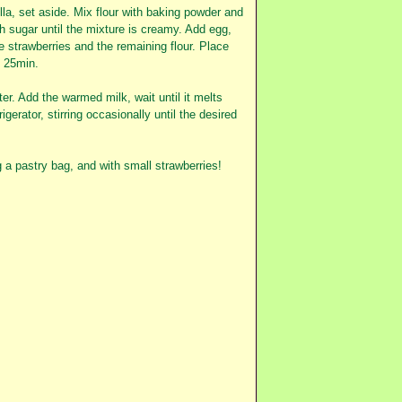
lla, set aside.
Mix flour with baking powder and
h sugar until the mixture is creamy.
Add egg,
the strawberries and the remaining flour.
Place
t 25min.
ter.
Add the warmed milk, wait until it melts
igerator, stirring occasionally until the desired
a pastry bag, and with small strawberries!