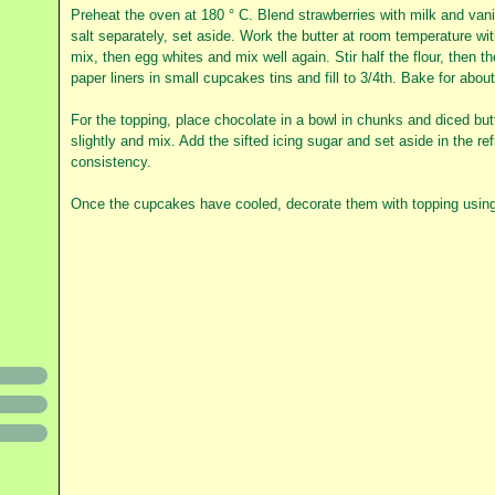
Preheat the oven at 180 ° C.
Blend strawberries with milk and vani
salt separately, set aside.
Work the butter at room temperature wit
mix, then egg whites and mix well again.
Stir half the flour, then 
paper liners in small cupcakes tins and fill to 3/4th.
Bake for abou
For the topping, place chocolate in a bowl in chunks and diced but
slightly and mix.
Add the sifted icing sugar and set aside in the refr
consistency.
Once the cupcakes have cooled, decorate them with topping using 