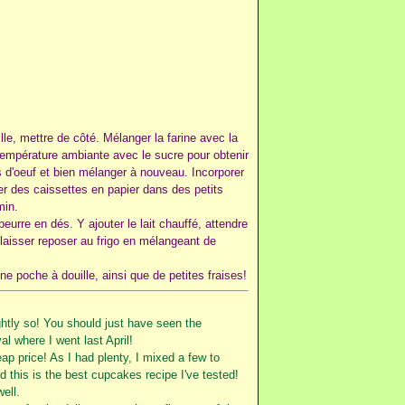
ille, mettre de côté. Mélanger la farine avec la
 température ambiante avec le sucre pour obtenir
s d'oeuf et bien mélanger à nouveau. Incorporer
oser des caissettes en papier dans des petits
min.
urre en dés. Y ajouter le lait chauffé, attendre
 laisser reposer au frigo en mélangeant de
ne poche à douille, ainsi que de petites fraises!
htly so! You should just have seen the
l where I went last April!
p price! As I had plenty, I mixed a few to
 this is the best cupcakes recipe I've tested!
ell.